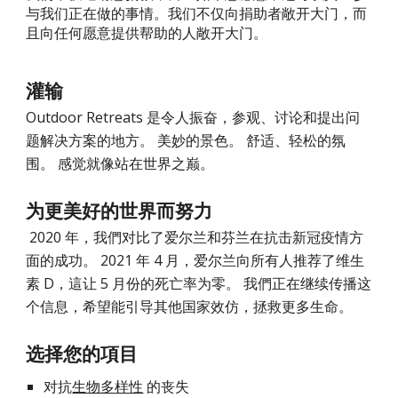
与我们正在做的事情。我们不仅向捐助者敞开大门，而
且向任何愿意提供帮助的人敞开大门。
灌输
Outdoor Retreats 是令人振奋
，参观
、讨论和提出问
题解决方案的地方。 美妙的景色。 舒适、轻松的氛
围。 感觉就
像
站在世界之
巅
。
为更美好的世界而努力
 2020 年，我們对比了爱尔兰
和芬兰
在抗击
新冠疫情
方
面的成功。 2021 年 4 月，爱尔兰向所有人推荐了维生
素 D，這
让
 5 月份的死亡率
为零
。 我們正在继续
传播这
个信息，
希望能
引导
其他国家效仿，拯救更多生命。
选择您的項目
对抗
生物多样性
 的
丧失