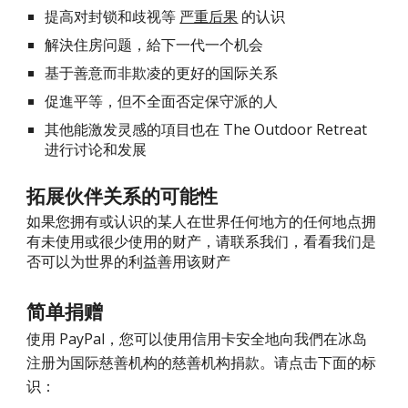
提高对封锁和歧视
等
严重后果
 的认识
解決住房
问题
，給
下一代
一
个机会
基于善意而非欺凌的更好的国际关系
促進平等
，但
不全面
否定保守派的人
其他能激发
灵感
的項目
也
在 The Outdoor Retreat 
进行讨论和发展
拓展伙伴关系的可能性
如果您拥有或认识的某人在世界任何地方的任何地点拥
有未使用或很少使用的财产，请联系我们，看看我们是
否可以为世界的利益善用该财产
简单捐赠
使用 PayPal，您可以使用信用卡安全地向我們在冰岛
注册
为国际
慈善机构的慈善机构捐款。请点击下面的
标
识
：