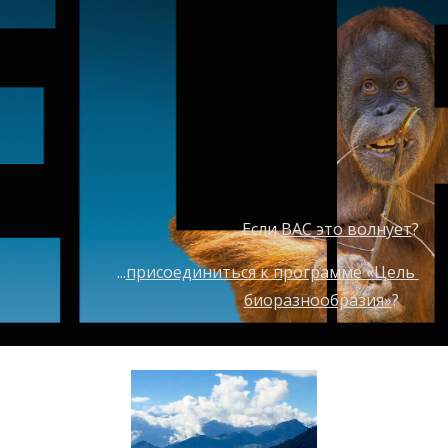
Если 
ВАС это волнует
?
...
присоединиться к программе «Цель 
биоразнообразия»
?