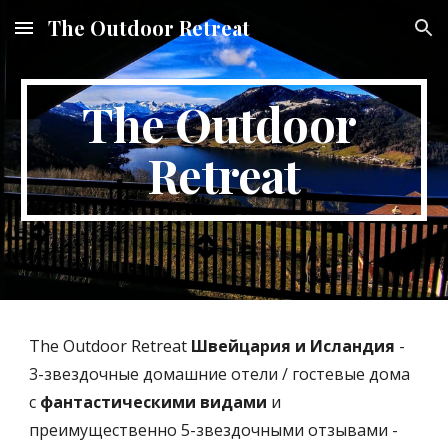
The Outdoor Retreat
Skip to main content
Skip to navigation
The Outdoor 
Retreat
The Outdoor Retreat 
Швейцария и Исландия
 - 
3-звездочные домашние отели / гостевые дома 
с 
фантастическими видами
 и 
преимущественно 5-звездочными отзывами - 