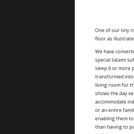
One of our tiny r
floor as illustrat
We have converted
special tatami so
sleep 6 or more p
transformed into 
living room for t
shows the day ver
accommodate inde
or an entire fami
enabling them to
than having to pa