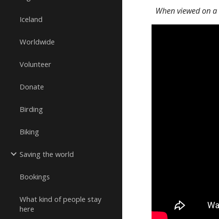
When viewed on a m
Iceland
Worldwide
Volunteer
Donate
Birding
Biking
Saving the world
Bookings
What kind of people stay
here