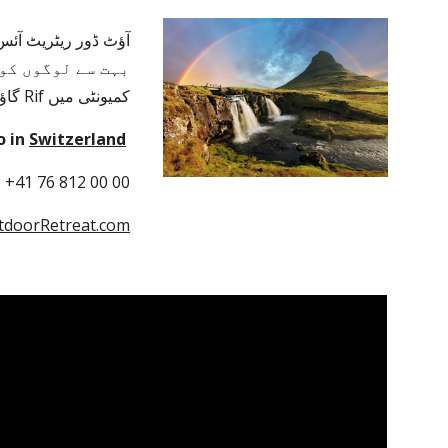
کمیونٹی میں Rif گاؤں میں Snaefellsnes جزیرہ نما پر
o in 
Switzerland
 +41 76 812 00 00
doorRetreat.com