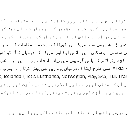
اسی طرح ڈیلٹا کے درمیان پروازیں بھی پیش  Arkia, Atlantic Airways, British Airways, CSA, EasyJet, El Al, 
landair, Jet2, Lufthansa, Norwegian, Play, SAS, Tui, Transavia, Vueling اور Wizz Air 
روں
میں آئس لینڈ جانے اور جانے والی پروازیں ہیں۔