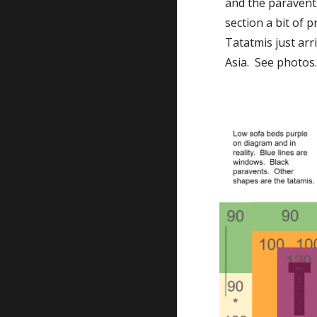
and the paravents
section a bit of p
Tatatmis just arr
Asia.  See photos