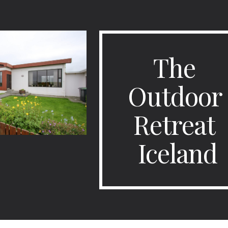
ip to main content
Skip to navigat
The 
Outdoor 
Retreat 
Iceland