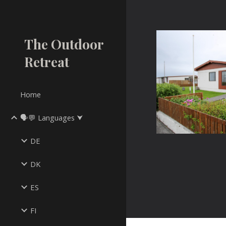
Sk
The Outdoor
Retreat
Home
🗣💬 Languages ⮟
DE
DK
ES
FI