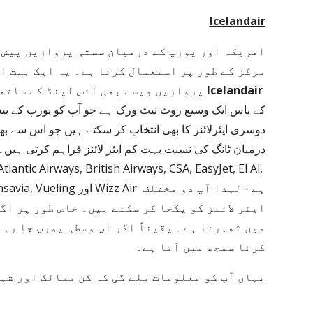
Icelandair
پروازیں ویسے بھی آئس لینڈ کے ساتھ جاتی ہیں اس لیے آئس لینڈ میں کم از کم اپنی ٹانگیں پھیلانا آسان ہے۔ 
Icelandair
ہے - لہذا آپ دو مختلف 
کرنا سمجھ میں آتا ہے۔
یہاں آپ کو معلومات ملے گی کہ کن 
ممالک اور شہ 