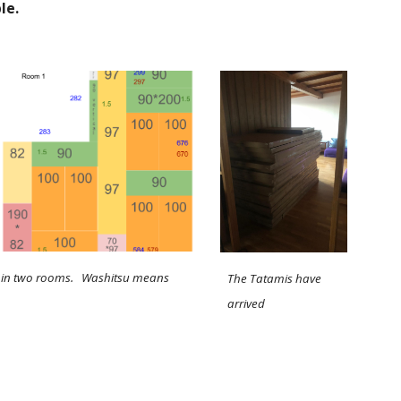
le. 
in two rooms.   Washitsu means 
The Tatamis have 
arrived