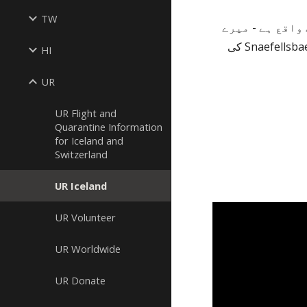
TW
آؤٹ ڈور ریٹریٹ آئس لینڈ میں Snæfellsjökull آتش فشاں / گلیشیر کے اڈے کے قریب واقع ہے - میرے 
بہت سے لوگوں کو ایک جادوئی صوفیانہ پہاڑ کے طور پر سمجھا جاتا ہے۔ Snaefellsbaer کی 
HI
UR
UR Flight and
Quarantine Information
for Iceland and
Switzerland
UR Iceland
UR Volunteer
UR Worldwide
UR Donate