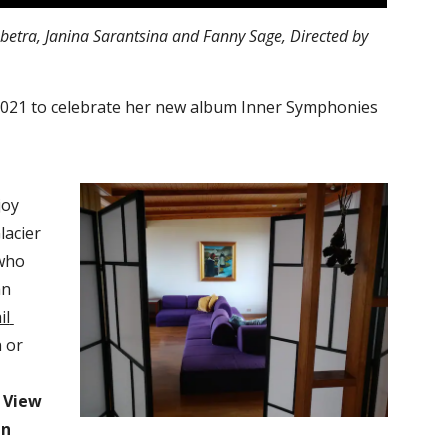
betra, Janina Sarantsina and Fanny Sage, Directed by 
021 to celebrate her new album Inner Symphonies
oy 
acier 
who 
n 
l 
or 
 View 
n 