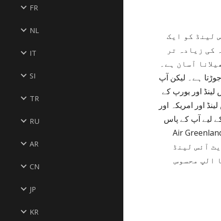
FR
NL
امریکہ اور یورپ کے درمیان سستی پروازیں پیش کرتا ہے جس میں سٹاپ اوور کا امکان ہے۔ درحقیقت یہ آئس لینڈ کو ایک 
مرکز کے طور پر استعمال کرتا ہے۔ یہ ایک بہت اچھا خیال ہے کیونکہ براعظموں کے درمیان شمالی نصف کرہ کی زیادہ تر 
IT
SI
کے پاس ایک وسیع روٹ نیٹ ورک ہے جو آپ کو یورپ کے بیشتر بڑے شہروں سے امریکہ اور کینیڈا کے بہت سے مقامات کے ساتھ جوڑتا ہے۔ لیکن آپ 
دوسری ایئرلائنز کا بھی انتخاب کر سکتے ہیں جو اس سے بھی سستی ہو سکتی ہیں۔ آئس لینڈ اور امریکہ کے درمیان ٹانگ کو آئس لینڈ اور یورپ کے 
TR
درمیان ٹانگ کی نسبت بہت کم ایئر لائنز فراہم کرتی ہیں۔ کچھ ایئر لائنز کے پاس گرمیوں میں زیادہ انتخاب ہوتے ہیں۔ پلے آئس لینڈ اور امریکہ اور 
کرتا ہے۔ یورپ کے لیے آپ کے پاس
RU
Air Greenland, Ice
AR
ایئر لائنز کو یکجا کر سکتے ہیں۔ خاص طور پر اگر آپ کا سٹاپ اوور ہے اور ایڈونچر کے لیے آؤٹ ڈور ریٹریٹ آئس لینڈ 
میں ٹھہرنا ہے۔ یقیناً اگر آپ وسطی یورپ جا رہے ہیں تو یہ آؤٹ ڈور ریٹریٹ سوئٹزرلینڈ میں ایک انوکھا الپ محسوس 
CN
JP
KR