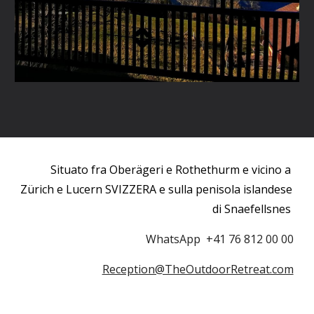
Situato fra Oberägeri e Rothethurm e vicino a 
Zürich e Lucern SVIZZERA e sulla penisola islandese 
di Snaefellsnes 
WhatsApp  +41 76 812 00 00
Reception@TheOutdoorRetreat.com