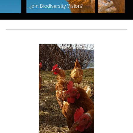
..
.join Biodiversity Vision
?                                   