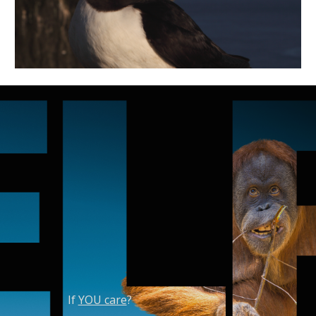
If 
YOU care
?                                                          