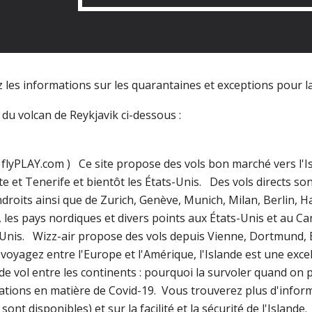
z les informations sur les quarantaines et exceptions pour la 
du volcan de Reykjavik ci-dessous :
oir flyPLAY.com )   Ce site propose des vols bon marché vers l
e et Tenerife et bientôt les États-Unis.   Des vols directs so
ndroits ainsi que de Zurich, Genève, Munich, Milan, Berlin,
, les pays nordiques et divers points aux États-Unis et au Ca
Unis.   Wizz-air propose des vols depuis Vienne, Dortmund, B
 voyagez entre l'Europe et l'Amérique, l'Islande est une excel
 de vol entre les continents : pourquoi la survoler quand on peu
ations en matière de Covid-19.  Vous trouverez plus d'informat
sont disponibles) et sur la facilité et la sécurité de l'Islande.