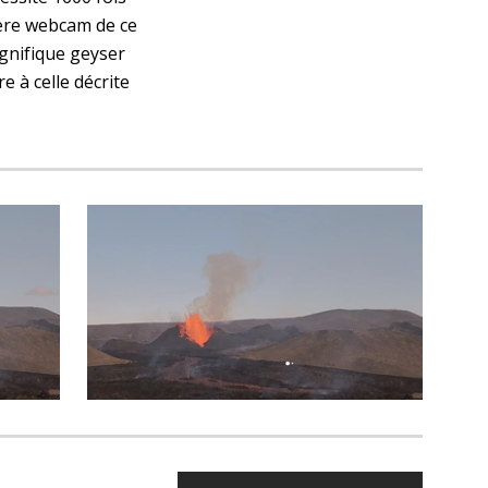
ière webcam de ce 
nifique geyser 
e à celle décrite 