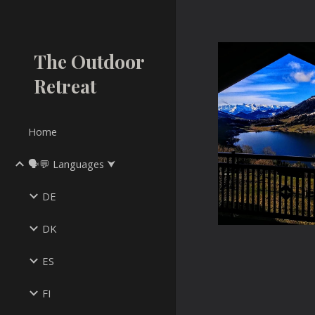
Sk
The Outdoor
Retreat
Home
🗣💬 Languages ⮟
DE
DK
ES
FI