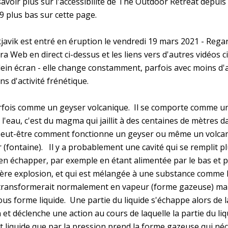
voir plus sur l'accessibilité de The Outdoor Retreat depuis 
 plus bas sur cette page.
javik est entré en éruption le vendredi 19 mars 2021 - Regar
ra Web en direct ci-dessus et les liens vers d'autres vidéos ci
ein écran - elle change constamment, parfois avec moins d'act
ns d'activité frénétique.
rfois comme un geyser volcanique.  Il se comporte comme un
 l'eau, c'est du magma qui jaillit à des centaines de mètres da
ut-être comment fonctionne un geyser ou même un volcan 
fontaine).   Il y a probablement une cavité qui se remplit plu
'en échapper, par exemple en étant alimentée par le bas et pa
ière explosion, et qui est mélangée à une substance comme l'
transformerait normalement en vapeur (forme gazeuse) mais 
us forme liquide.  Une partie du liquide s'échappe alors de la 
 et déclenche une action au cours de laquelle la partie du liqu
t liquide que par la pression prend la forme gazeuse qui néce