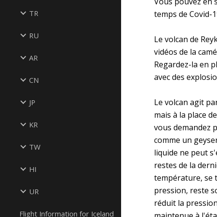
Vous pouvez en sa
TR
temps de Covid-19
RU
Le volcan de Reyk
vidéos de la camé
AR
Regardez-la en pl
avec des explosio
CN
Le volcan agit pa
JP
mais à la place de
KR
vous demandez pe
comme un geyser (
TW
liquide ne peut s
restes de la dern
HI
température, se 
pression, reste so
UR
réduit la pression
Flight Information for Iceland
maintenue à l'éta