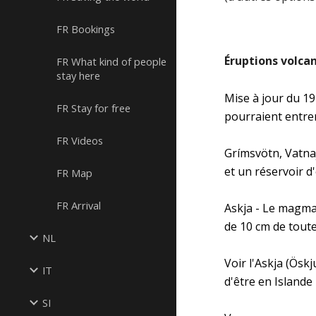
FR Bookings
Éruptions volcan
FR What kind of people
stay here
Mise à jour du 19
FR Stay for free
pourraient entrer
FR Videos
Grímsvötn, Vatnaj
et un réservoir d
FR Map
FR Arrival
Askja - Le magma 
de 10 cm de toute
NL
Voir l'Askja (Ösk
IT
d'être en Islande
SI