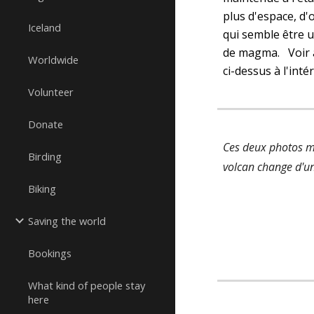
plus d'espace, d'
Iceland
qui semble être 
de magma.   Voir a
Worldwide
ci-dessus à l'int
Volunteer
Donate
Ces deux photos m
Birding
volcan change d'un
Biking
Saving the world
Bookings
What kind of people stay
here