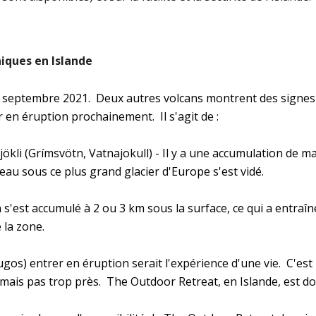
iques en Islande 
 septembre 2021.  Deux autres volcans montrent des signes i
 en éruption prochainement.  Il s'agit de :
ökli (Grímsvötn, Vatnajokull) - Il y a une accumulation de 
'eau sous ce plus grand glacier d'Europe s'est vidé.
s'est accumulé à 2 ou 3 km sous la surface, ce qui a entraîn
 la zone.
jugos) entrer en éruption serait l'expérience d'une vie.  C'es
 mais pas trop près.  The Outdoor Retreat, en Islande, est do